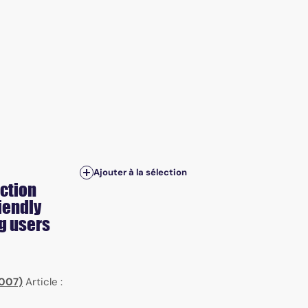
Ajouter à la sélection
uction
iendly
ug users
2007)
Article :