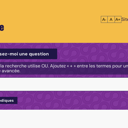
Si
Réduire le tex
Réinitialis
Agrandi
A-
A
A+
e
e
sez-moi une question
, la recherche utilise OU. Ajoutez « + » entre les termes pour 
e avancée.
odiques