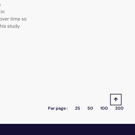
n
 in
over time so
This study
Par page :
25
50
100
200