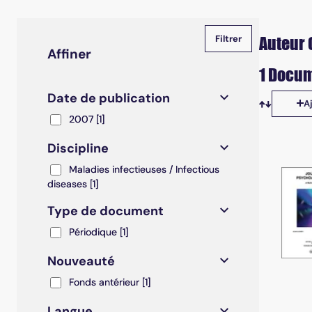
Auteur 
Affiner
1 Docum
Date de publication
A
Tris disp
2007
2007
[1]
Discipline
Maladies infectieuses / Infectious diseases
Maladies infectieuses / Infectious
diseases
[1]
Type de document
Périodique
Périodique
[1]
Nouveauté
Fonds antérieur
Fonds antérieur
[1]
Langue