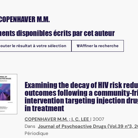
COPENHAVER M.M.
ents disponibles écrits par cet auteur
jouter le résultat à votre sélection
Affiner la recherche
onibles
Examining the decay of HIV risk red
outcomes following a community-fr
intervention targeting injection dr
in treatment
COPENHAVER M.M.
;
I. C. LEE
|
2007
Dans
Journal of Psychoactive Drugs (Vol.39 n°3, 
Périodique