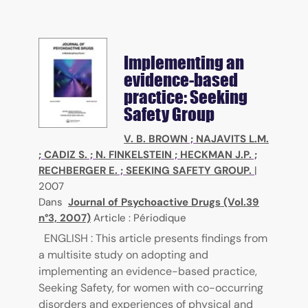
Implementing an
evidence-based
practice: Seeking
Safety Group
V. B. BROWN
;
NAJAVITS L.M.
;
CADIZ S.
;
N. FINKELSTEIN
;
HECKMAN J.P.
;
RECHBERGER E.
;
SEEKING SAFETY GROUP.
|
2007
Dans
Journal of Psychoactive Drugs (Vol.39
n°3, 2007)
Article : Périodique
ENGLISH : This article presents findings from
a multisite study on adopting and
implementing an evidence-based practice,
Seeking Safety, for women with co-occurring
disorders and experiences of physical and