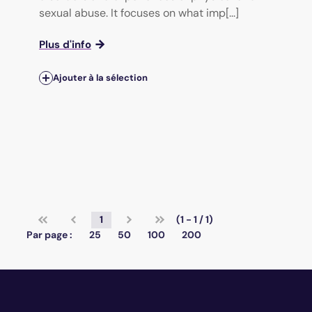
sexual abuse. It focuses on what imp[...]
Plus d'info
Ajouter à la sélection
1
(1 - 1 / 1)
Par page :
25
50
100
200