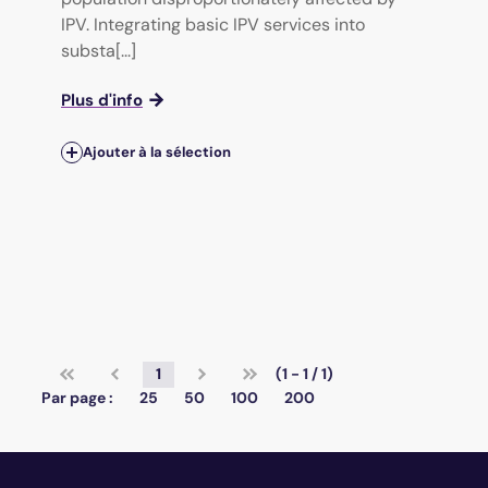
IPV. Integrating basic IPV services into
substa[...]
Plus d'info
Ajouter à la sélection
1
(1 - 1 / 1)
Par page :
25
50
100
200