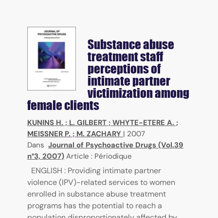
Substance abuse
treatment staff
perceptions of
intimate partner
victimization among
female clients
KUNINS H.
;
L. GILBERT
;
WHYTE-ETERE A.
;
MEISSNER P.
;
M. ZACHARY
|
2007
Dans
Journal of Psychoactive Drugs (Vol.39
n°3, 2007)
Article : Périodique
ENGLISH : Providing intimate partner
violence (IPV)-related services to women
enrolled in substance abuse treatment
programs has the potential to reach a
population disproportionately affected by