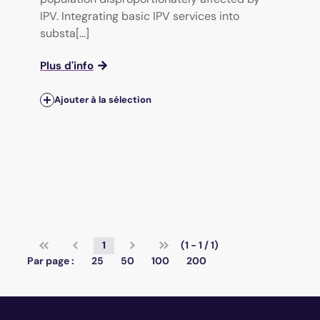
IPV. Integrating basic IPV services into
substa[...]
Plus d'info
Ajouter à la sélection
1
(1 - 1 / 1)
Par page :
25
50
100
200