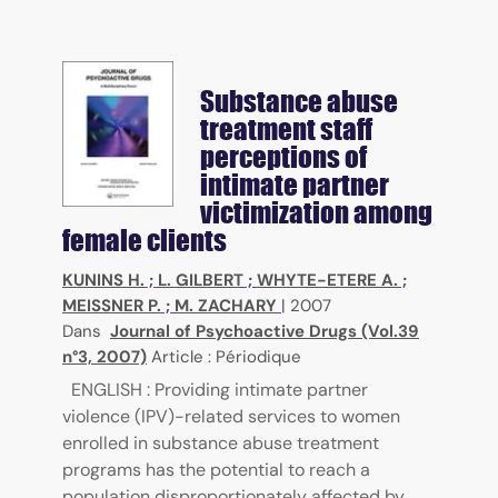
Substance abuse
treatment staff
perceptions of
intimate partner
victimization among
female clients
KUNINS H.
;
L. GILBERT
;
WHYTE-ETERE A.
;
MEISSNER P.
;
M. ZACHARY
|
2007
Dans
Journal of Psychoactive Drugs (Vol.39
n°3, 2007)
Article : Périodique
ENGLISH : Providing intimate partner
violence (IPV)-related services to women
enrolled in substance abuse treatment
programs has the potential to reach a
population disproportionately affected by