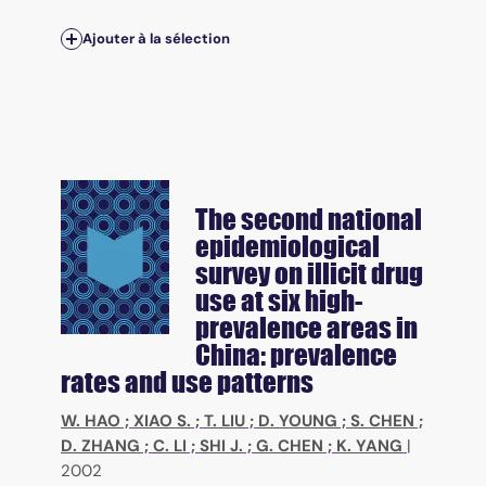
Ajouter à la sélection
The second national
epidemiological
survey on illicit drug
use at six high-
prevalence areas in
China: prevalence
rates and use patterns
W. HAO
;
XIAO S.
;
T. LIU
;
D. YOUNG
;
S. CHEN
;
D. ZHANG
;
C. LI
;
SHI J.
;
G. CHEN
;
K. YANG
|
2002