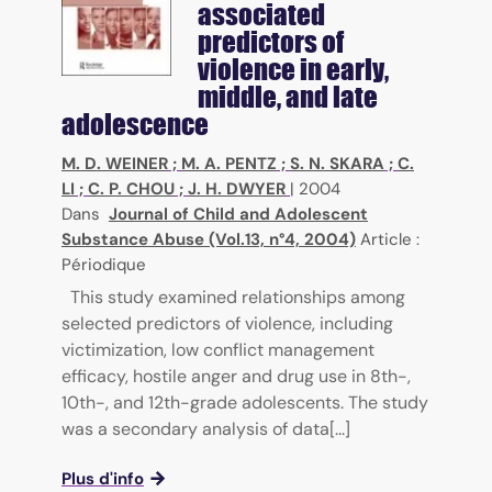
associated
predictors of
violence in early,
middle, and late
adolescence
M. D. WEINER
;
M. A. PENTZ
;
S. N. SKARA
;
C.
LI
;
C. P. CHOU
;
J. H. DWYER
|
2004
Dans
Journal of Child and Adolescent
Substance Abuse (Vol.13, n°4, 2004)
Article :
Périodique
This study examined relationships among
selected predictors of violence, including
victimization, low conflict management
efficacy, hostile anger and drug use in 8th-,
10th-, and 12th-grade adolescents. The study
was a secondary analysis of data[...]
Plus d'info