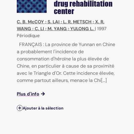
drug rehabilitation
center
C. B. McCOY
;
S. LAI
;
L. R. METSCH
;
X. R.
WANG
;
C. LI
;
M. YANG
;
YULONG L.
|
1997
Périodique
FRANÇAIS : La province de Yunnan en Chine
a probablement l'incidence de
consommation d'héroïne la plus élevée de
Chine, en particulier à cause de sa proximité
avec le Triangle d'Or. Cette incidence élevée,
comme partout ailleurs, menace la Chi[...]
Plus d'info
Ajouter à la sélection