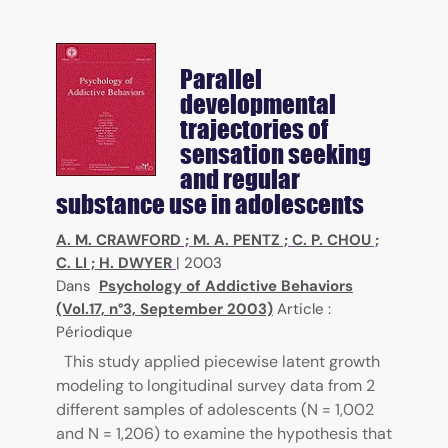
Parallel
developmental
trajectories of
sensation seeking
and regular
substance use in adolescents
A. M. CRAWFORD
;
M. A. PENTZ
;
C. P. CHOU
;
C. LI
;
H. DWYER
|
2003
Dans
Psychology of Addictive Behaviors
(Vol.17, n°3, September 2003)
Article :
Périodique
This study applied piecewise latent growth
modeling to longitudinal survey data from 2
different samples of adolescents (N = 1,002
and N = 1,206) to examine the hypothesis that