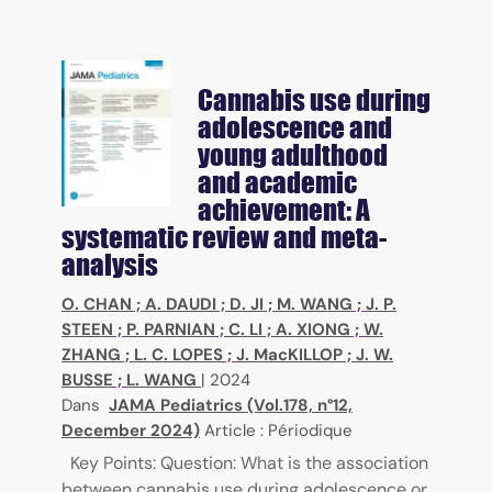
Cannabis use during
adolescence and
young adulthood
and academic
achievement: A
systematic review and meta-
analysis
O. CHAN
;
A. DAUDI
;
D. JI
;
M. WANG
;
J. P.
STEEN
;
P. PARNIAN
;
C. LI
;
A. XIONG
;
W.
ZHANG
;
L. C. LOPES
;
J. MacKILLOP
;
J. W.
BUSSE
;
L. WANG
|
2024
Dans
JAMA Pediatrics (Vol.178, n°12,
December 2024)
Article : Périodique
Key Points: Question: What is the association
between cannabis use during adolescence or