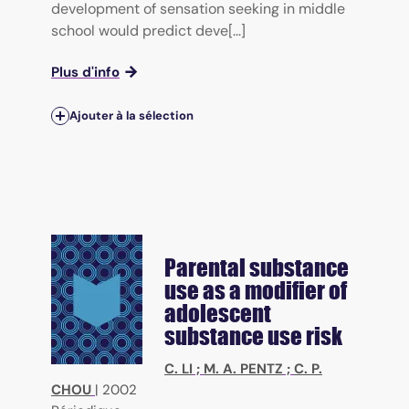
development of sensation seeking in middle
school would predict deve[...]
Plus d'info
Ajouter à la sélection
Parental substance
use as a modifier of
adolescent
substance use risk
C. LI
;
M. A. PENTZ
;
C. P.
CHOU
|
2002