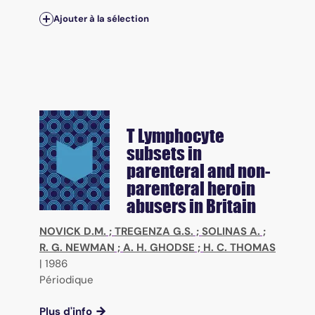
Ajouter à la sélection
T Lymphocyte
subsets in
parenteral and non-
parenteral heroin
abusers in Britain
NOVICK D.M.
;
TREGENZA G.S.
;
SOLINAS A.
;
R. G. NEWMAN
;
A. H. GHODSE
;
H. C. THOMAS
|
1986
Périodique
Plus d'info