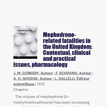
Mephedrone-
related fatalities in
the United Kingdom:
Contextual, clinical
and practical
issues, pharmacology
J. M. CORKERY
, Auteur ;
F. SCHIFANO
, Auteur ;
A. H. GHODSE
, Auteur ;
L. GALLELLI
, Éditeur
scientifique
|
2012
Chapitre
The misuse of mephedrone (4-
methylmethcathinone) has been increasing