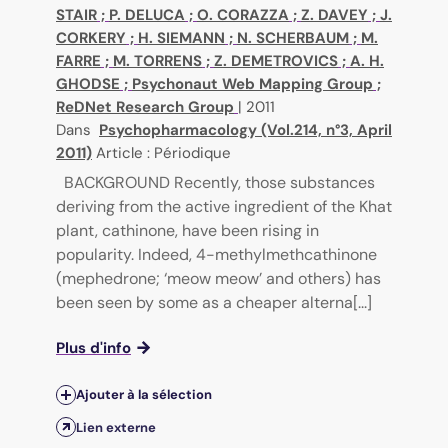
STAIR
;
P. DELUCA
;
O. CORAZZA
;
Z. DAVEY
;
J.
CORKERY
;
H. SIEMANN
;
N. SCHERBAUM
;
M.
FARRE
;
M. TORRENS
;
Z. DEMETROVICS
;
A. H.
GHODSE
;
Psychonaut Web Mapping Group
;
ReDNet Research Group
|
2011
Dans
Psychopharmacology (Vol.214, n°3, April
2011)
Article : Périodique
BACKGROUND Recently, those substances
deriving from the active ingredient of the Khat
plant, cathinone, have been rising in
popularity. Indeed, 4-methylmethcathinone
(mephedrone; ‘meow meow’ and others) has
been seen by some as a cheaper alterna[...]
Plus d'info
Ajouter à la sélection
Lien externe