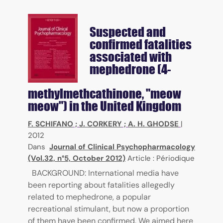
Suspected and
confirmed fatalities
associated with
mephedrone (4-
methylmethcathinone, "meow
meow") in the United Kingdom
F. SCHIFANO
;
J. CORKERY
;
A. H. GHODSE
|
2012
Dans
Journal of Clinical Psychopharmacology
(Vol.32, n°5, October 2012)
Article : Périodique
BACKGROUND: International media have
been reporting about fatalities allegedly
related to mephedrone, a popular
recreational stimulant, but now a proportion
of them have been confirmed. We aimed here