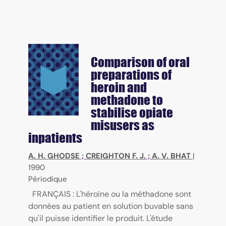
Comparison of oral
preparations of
heroin and
methadone to
stabilise opiate
misusers as
inpatients
A. H. GHODSE
;
CREIGHTON F. J.
;
A. V. BHAT
|
1990
Périodique
FRANÇAIS : L'héroïne ou la méthadone sont
données au patient en solution buvable sans
qu'il puisse identifier le produit. L'étude