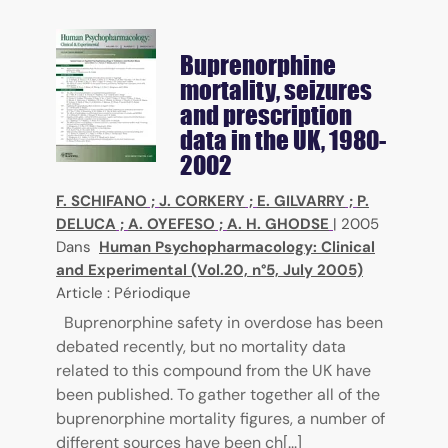
Buprenorphine
mortality, seizures
and prescription
data in the UK, 1980-
2002
F. SCHIFANO
;
J. CORKERY
;
E. GILVARRY
;
P.
DELUCA
;
A. OYEFESO
;
A. H. GHODSE
|
2005
Dans
Human Psychopharmacology: Clinical
and Experimental (Vol.20, n°5, July 2005)
Article : Périodique
Buprenorphine safety in overdose has been
debated recently, but no mortality data
related to this compound from the UK have
been published. To gather together all of the
buprenorphine mortality figures, a number of
different sources have been ch[...]