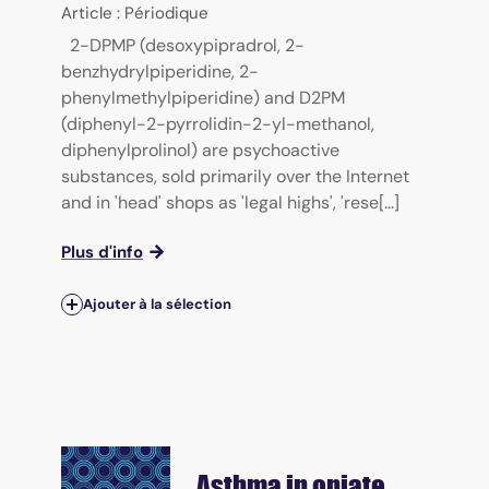
Article : Périodique
2-DPMP (desoxypipradrol, 2-
benzhydrylpiperidine, 2-
phenylmethylpiperidine) and D2PM
(diphenyl-2-pyrrolidin-2-yl-methanol,
diphenylprolinol) are psychoactive
substances, sold primarily over the Internet
and in 'head' shops as 'legal highs', 'rese[...]
Plus d'info
Ajouter à la sélection
Asthma in opiate