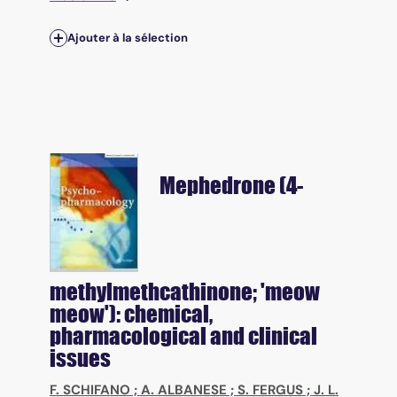
Ajouter à la sélection
Mephedrone (4-
methylmethcathinone; 'meow
meow'): chemical,
pharmacological and clinical
issues
F. SCHIFANO
;
A. ALBANESE
;
S. FERGUS
;
J. L.