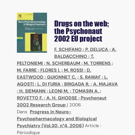
Drugs on the web;
the Psychonaut
2002 EU project
F. SCHIFANO
;
P. DELUCA
;
A.
BALDACCHINO
;
T.
PELTONIEMI
;
N. SCHERBAUM
;
M. TORRENS
;
M. FARRE
;
FLORES I.
;
M. ROSSI
;
D.
EASTWOOD
;
GUIONNET C.
;
S. RAWAF
;
L.
AGOSTI
;
L. DI FURIA
;
BRIGADA R.
;
A. MAJAVA
;
H. SIEMANN
;
LEONI M.
;
TOMASIN A.
;
ROVETTO F.
;
A. H. GHODSE
;
Psychonaut
2002 Research Group
|
2006
Dans
Progress in Neuro-
Psychopharmacology and Biological
Psychiatry (Vol.30, n°4, 2006)
Article :
Périodique