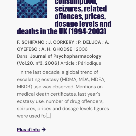
consumption,
seizures, related
offences, prices,
dosage levels and
deaths in the UK (1994-2003)
F. SCHIFANO
;
J. CORKERY
;
P. DELUCA
;
A.
OYEFESO
;
A. H. GHODSE
|
2006
Dans
Journal of Psychopharmacology
(Vol.20, n°3, 2006)
Article : Périodique
In the last decade, a global trend of
escalating ecstasy (MDMA, MDA, MDEA,
MBDB) use was observed. Mentions on
medical death certificates, last year's
ecstasy use, number of drug offenders,
seizures, prices and dosage levels figures
were used fo[...]
Plus d'info