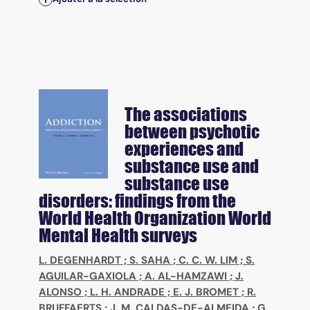
The associations
between psychotic
experiences and
substance use and
substance use
disorders: findings from the
World Health Organization World
Mental Health surveys
L. DEGENHARDT
;
S. SAHA
;
C. C. W. LIM
;
S.
AGUILAR-GAXIOLA
;
A. AL-HAMZAWI
;
J.
ALONSO
;
L. H. ANDRADE
;
E. J. BROMET
;
R.
BRUFFAERTS
;
J. M. CALDAS-DE-ALMEIDA
;
G.