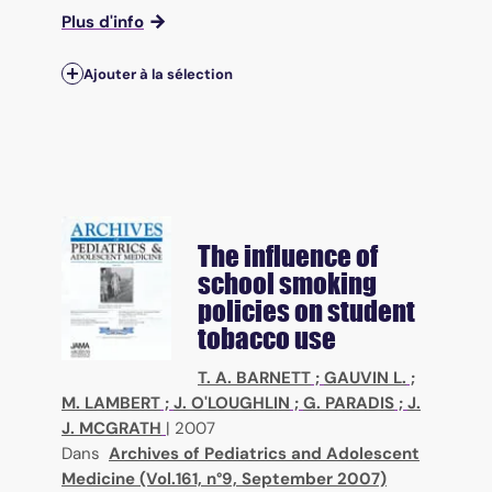
Plus d'info
Ajouter à la sélection
The influence of
school smoking
policies on student
tobacco use
T. A. BARNETT
;
GAUVIN L.
;
M. LAMBERT
;
J. O'LOUGHLIN
;
G. PARADIS
;
J.
J. MCGRATH
|
2007
Dans
Archives of Pediatrics and Adolescent
Medicine (Vol.161, n°9, September 2007)