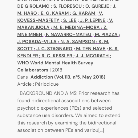
DE GIROLAMO
;
S. FLORESCU
;
O. GUREJE
;
J.
M. HARO
;
E. G. KARAM
;
G. KARAM
;
V.
KOVESS-MASFETY
;
S. LEE
;
J. P. LEPINE
;
V.
MAKANJUOLA
;
M. E. MEDINA-MORA
;
Z.
MNEIMNEH
;
F. NAVARRO-MATEU
;
M. PIAZZA
;
J. POSADA-VILLA
;
N. A. SAMPSON
;
K. M.
SCOTT
;
J. C. STAGNARO
;
M. TEN HAVE
;
K. S.
KENDLER
;
R. C. KESSLER
;
J. J. MCGRATH
;
WHO World Mental Health Survey
Collaborators
|
2018
Dans
Addiction (Vol.113, n°5, May 2018)
Article : Périodique
BACKGROUND AND AIMS: Prior research has
found bidirectional associations between
psychotic experiences (PEs) and selected
substance use disorders. We aimed to extend
this research by examining the bidirectional
association between PEs and variou[...]