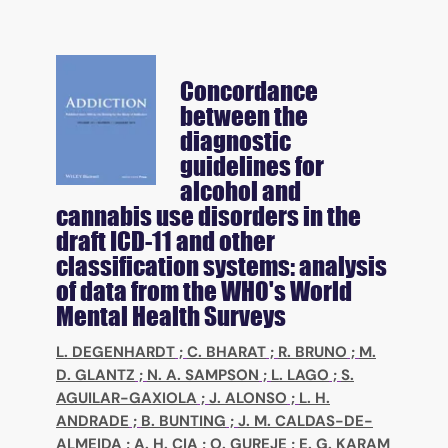
Concordance
between the
diagnostic
guidelines for
alcohol and
cannabis use disorders in the
draft ICD-11 and other
classification systems: analysis
of data from the WHO's World
Mental Health Surveys
L. DEGENHARDT
;
C. BHARAT
;
R. BRUNO
;
M.
D. GLANTZ
;
N. A. SAMPSON
;
L. LAGO
;
S.
AGUILAR-GAXIOLA
;
J. ALONSO
;
L. H.
ANDRADE
;
B. BUNTING
;
J. M. CALDAS-DE-
ALMEIDA
;
A. H. CIA
;
O. GUREJE
;
E. G. KARAM