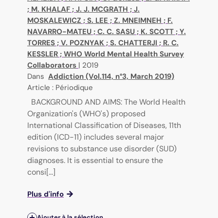
;
M. KHALAF
;
J. J. MCGRATH
;
J.
MOSKALEWICZ
;
S. LEE
;
Z. MNEIMNEH
;
F.
NAVARRO-MATEU
;
C. C. SASU
;
K. SCOTT
;
Y.
TORRES
;
V. POZNYAK
;
S. CHATTERJI
;
R. C.
KESSLER
;
WHO World Mental Health Survey
Collaborators
|
2019
Dans
Addiction (Vol.114, n°3, March 2019)
Article : Périodique
BACKGROUND AND AIMS: The World Health
Organization's (WHO's) proposed
International Classification of Diseases, 11th
edition (ICD-11) includes several major
revisions to substance use disorder (SUD)
diagnoses. It is essential to ensure the
consi[...]
Plus d'info
Ajouter à la sélection