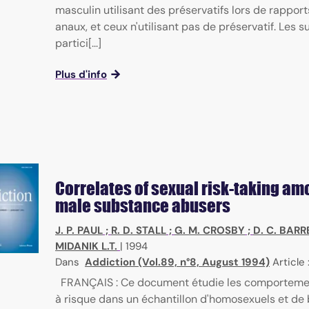
masculin utilisant des préservatifs lors de rappor
anaux, et ceux n'utilisant pas de préservatif. Les s
partici[...]
Plus d'info
Correlates of sexual risk-taking am
male substance abusers
J. P. PAUL
;
R. D. STALL
;
G. M. CROSBY
;
D. C. BARR
MIDANIK L.T.
|
1994
Dans
Addiction (Vol.89, n°8, August 1994)
Article
FRANÇAIS : Ce document étudie les comporteme
à risque dans un échantillon d'homosexuels et de 