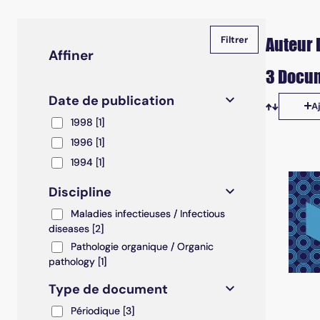
Auteur 
Affiner
3 Docum
Date de publication
A
Tris disp
1998
1998
[1]
1996
1996
[1]
1994
1994
[1]
Discipline
Maladies infectieuses / Infectious diseases
Maladies infectieuses / Infectious
diseases
[2]
Pathologie organique / Organic pathology
Pathologie organique / Organic
pathology
[1]
Type de document
Périodique
Périodique
[3]