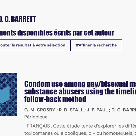
D. C. BARRETT
ents disponibles écrits par cet auteur
jouter le résultat à votre sélection
Affiner la recherche
onibles
Condom use among gay/bisexual m
substance abusers using the timeli
follow-back method
G. M. CROSBY
;
R. D. STALL
;
J. P. PAUL
;
D. C. BARR
Périodique
FRANÇAIS : Cette étude tente d'explorer les diff
toxicomanes ou alcooliques, bi- ou homosexuels, 