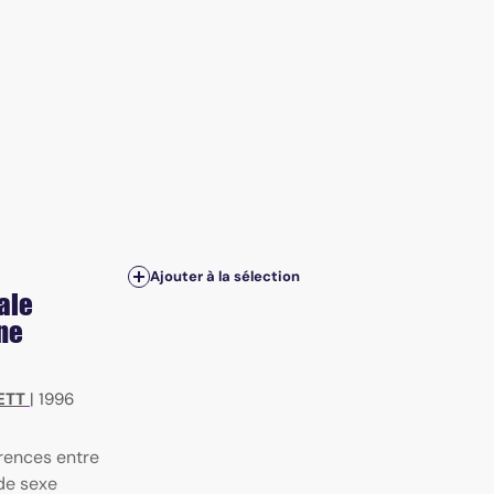
Ajouter à la sélection
ale
ne
ETT
|
1996
érences entre
de sexe