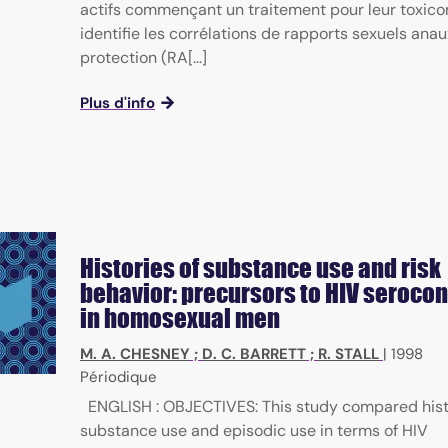
actifs commençant un traitement pour leur toxico
identifie les corrélations de rapports sexuels ana
protection (RA[...]
Plus d'info
Histories of substance use and risk
behavior: precursors to HIV seroco
in homosexual men
M. A. CHESNEY
;
D. C. BARRETT
;
R. STALL
|
1998
Périodique
ENGLISH : OBJECTIVES: This study compared hist
substance use and episodic use in terms of HIV