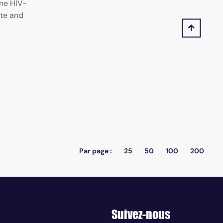
ne HIV-
ate and
Par page :
25
50
100
200
Suivez-nous