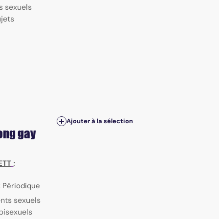
ts sexuels
ujets
Ajouter à la sélection
ong gay
ETT
;
 : Périodique
nts sexuels
bisexuels