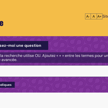
Si
Réduire le tex
Réinitialis
Agrandi
A-
A
A+
e
e
sez-moi une question
, la recherche utilise OU. Ajoutez « + » entre les termes pour 
e avancée.
odiques