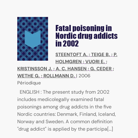
Fatal poisoning in
Nordic drug addicts
in 2002
STEENTOFT A.
;
TEIGE B.
;
P.
HOLMGREN
;
VUORI E.
;
KRISTINSSON J.
;
A. C. HANSEN
;
G. CEDER
;
WETHE G.
;
ROLLMANN D.
|
2006
Périodique
ENGLISH : The present study from 2002
includes medicolegally examined fatal
poisonings among drug addicts in the five
Nordic countries: Denmark, Finland, Iceland,
Norway and Sweden. A common definition
"drug addict" is applied by the participa[...]