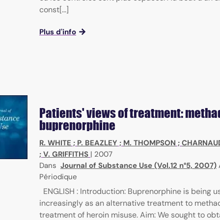
const[...]
Plus d'info
Patients' views of treatment: metha
buprenorphine
R. WHITE
;
P. BEAZLEY
;
M. THOMPSON
;
CHARNAU
;
V. GRIFFITHS
|
2007
Dans
Journal of Substance Use (Vol.12 n°5, 2007)
Périodique
ENGLISH : Introduction: Buprenorphine is being u
increasingly as an alternative treatment to metha
treatment of heroin misuse. Aim: We sought to obta