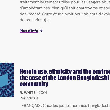
traitement largement utilisé pour les usagers abus
d'amphétamines, bien qu'il soit controversé et so
documenté. Cette étude avait pour objectif d'évalue
de prescrire u[...]
Plus d'info
Heroin use, ethnicity and the envir
the case of the London Bangladeshi
community
R. WHITE
|
2001
Périodique
FRANÇAIS : Chez les jeunes hommes bangladeshs,