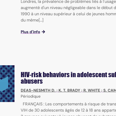
Londres, la prévalence de problèmes liés à l'usage
augmenté d'un niveau négligeable dans le début 
1990 à un niveau supérieur à celui de jeunes hom
du même[...]
Plus d'info
HIV-risk behaviors in adolescent s
abusers
DEAS-NESMITH D.
;
K. T. BRADY
;
R. WHITE
;
S. CA
Périodique
FRANÇAIS : Les comportements à risque de tran
VIH de 30 adolescents âgés de 12 à 18 ans apparte