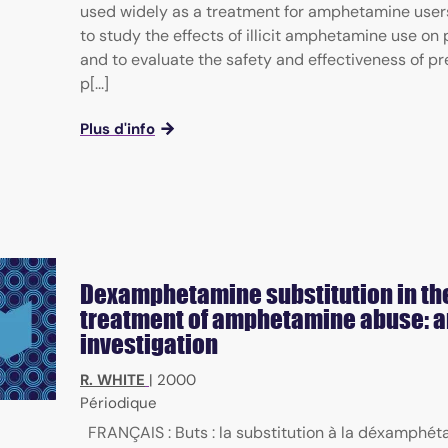
used widely as a treatment for amphetamine user
to study the effects of illicit amphetamine use on
and to evaluate the safety and effectiveness of pr
p[...]
Plus d'info
Dexamphetamine substitution in th
treatment of amphetamine abuse: an
investigation
R. WHITE
|
2000
Périodique
FRANÇAIS : Buts : la substitution à la déxamphét