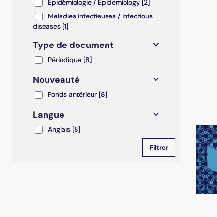
Epidémiologie / Epidemiology
Epidémiologie / Epidemiology
[2]
Maladies infectieuses / Infectious diseases
Maladies infectieuses / Infectious
diseases
[1]
Type de document
Périodique
Périodique
[8]
Nouveauté
Fonds antérieur
Fonds antérieur
[8]
Langue
Anglais
Anglais
[8]