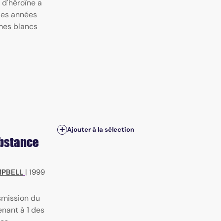
 d'héroïne a
des années
mes blancs
Ajouter à la sélection
ubstance
MPBELL
|
1999
smission du
nant à 1 des