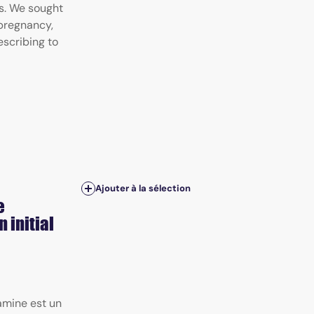
s. We sought
 pregnancy,
escribing to
Ajouter à la sélection
e
 initial
amine est un