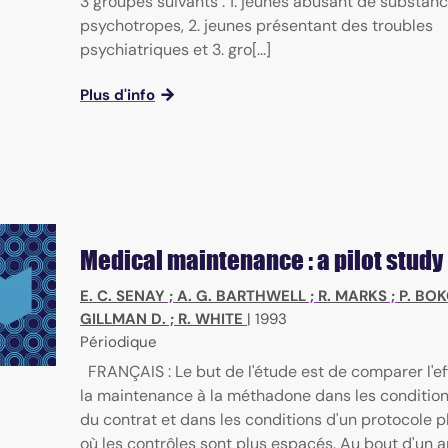
3 groupes suivants : 1. jeunes abusant de substan
psychotropes, 2. jeunes présentant des troubles
psychiatriques et 3. gro[...]
Plus d'info
Medical maintenance : a pilot study
E. C. SENAY
;
A. G. BARTHWELL
;
R. MARKS
;
P. BO
GILLMAN D.
;
R. WHITE
|
1993
Périodique
FRANÇAIS : Le but de l'étude est de comparer l'ef
la maintenance à la méthadone dans les conditio
du contrat et dans les conditions d'un protocole p
où les contrôles sont plus espacés. Au bout d'un a