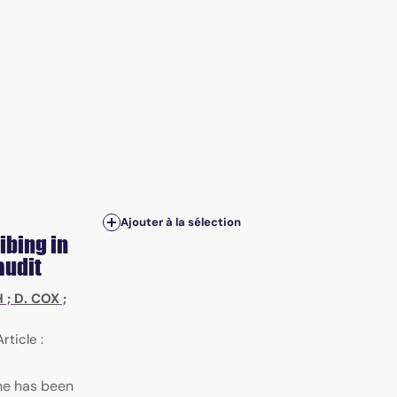
Ajouter à la sélection
bing in
audit
H
;
D. COX
;
Article :
ne has been