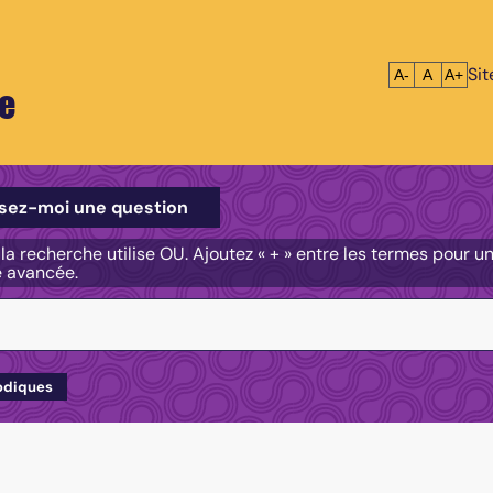
Si
Réduire le tex
Réinitialis
Agrandi
A-
A
A+
e
e
sez-moi une question
, la recherche utilise OU. Ajoutez « + » entre les termes pour 
e avancée.
odiques