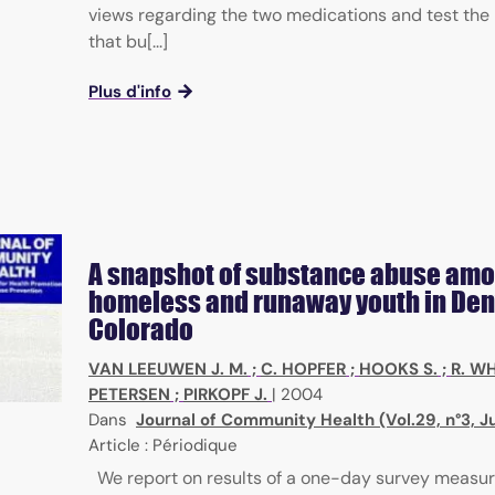
views regarding the two medications and test the
that bu[...]
Plus d'info
A snapshot of substance abuse am
homeless and runaway youth in Den
Colorado
VAN LEEUWEN J. M.
;
C. HOPFER
;
HOOKS S.
;
R. W
PETERSEN
;
PIRKOPF J.
|
2004
Dans
Journal of Community Health (Vol.29, n°3, 
Article : Périodique
We report on results of a one-day survey measuri