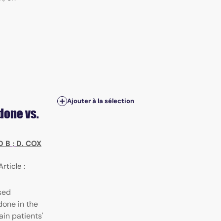
Ajouter à la sélection
done vs.
D B
;
D. COX
Article :
sed
done in the
in patients'