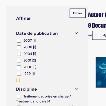
Auteur 
Affiner
8 Docum
Date de publication
A
Tris disp
2007
2007
[1]
2006
2006
[1]
2004
2004
[1]
2001
2001
[2]
2000
2000
[1]
1999
1999
[1]
[+]
Discipline
Traitement et prise en charge / Treatment and care
Traitement et prise en charge /
Treatment and care
[4]