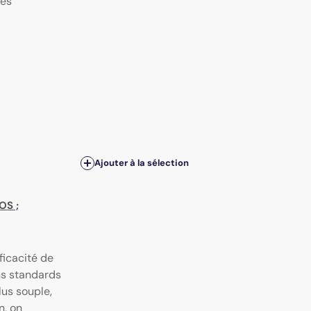
ces
Ajouter à la sélection
KOS
;
ficacité de
ns standards
lus souple,
n, on