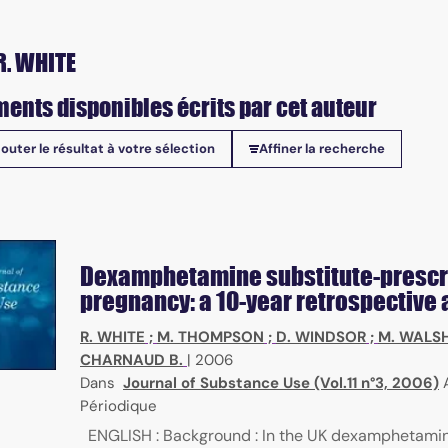
R. WHITE
ents disponibles écrits par cet auteur
jouter le résultat à votre sélection
Affiner la recherche
onibles
Dexamphetamine substitute-prescri
pregnancy: a 10-year retrospective 
R. WHITE
;
M. THOMPSON
;
D. WINDSOR
;
M. WALS
CHARNAUD B.
|
2006
Dans
Journal of Substance Use (Vol.11 n°3, 2006)
Périodique
ENGLISH : Background : In the UK dexamphetami