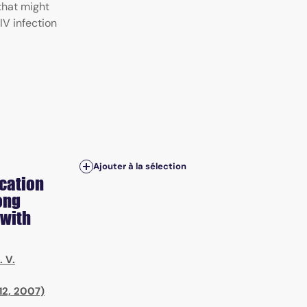
that might
IV infection
Ajouter à la sélection
ication
ong
 with
. V.
12, 2007)