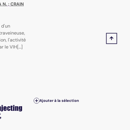
 N.
;
CRAIN
 d'un
traveineuse,
n, l'activité
 le VIH[...]
Ajouter à la sélection
njecting
,