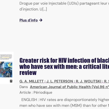
Drogue par voie Injectable (UDIs) partageant leur 
d'injection. U[...]
Plus d'info
Greater risk for HIV infection of bla
who have sex with men: a critical li
review
G. A. MILLETT
;
J. L. PETERSON
;
R. J. WOLITSKI
;
R.
Dans
American Journal of Public Health (Vol.96 n
Article : Périodique
ENGLISH : HIV rates are disproportionately higher
men who have sex with men (MSM) than for other