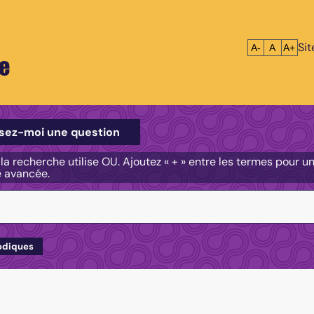
Si
Réduire le tex
Réinitialis
Agrandi
A-
A
A+
e
e
sez-moi une question
, la recherche utilise OU. Ajoutez « + » entre les termes pour 
e avancée.
odiques