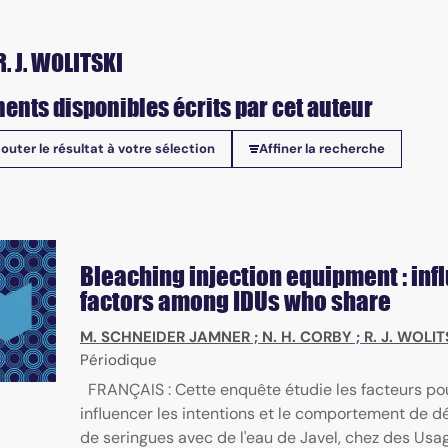
. J. WOLITSKI
ents disponibles écrits par cet auteur
jouter le résultat à votre sélection
Affiner la recherche
onibles
Bleaching injection equipment : inf
factors among IDUs who share
M. SCHNEIDER JAMNER
;
N. H. CORBY
;
R. J. WOLIT
Périodique
FRANÇAIS : Cette enquête étudie les facteurs po
influencer les intentions et le comportement de d
de seringues avec de l'eau de Javel, chez des Usa