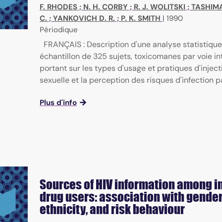
F. RHODES
;
N. H. CORBY
;
R. J. WOLITSKI
;
TASHIMA
C.
;
YANKOVICH D. R.
;
P. K. SMITH
|
1990
Périodique
FRANÇAIS : Description d'une analyse statistique
échantillon de 325 sujets, toxicomanes par voie in
portant sur les types d'usage et pratiques d'injectio
sexuelle et la perception des risques d'infection par
Plus d'info
Sources of HIV information among i
drug users: association with gender
ethnicity, and risk behaviour