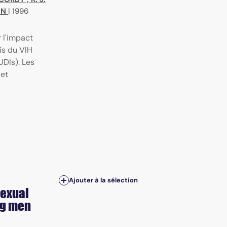
HN
|
1996
r l'impact
is du VIH
UDIs). Les
 et
Ajouter à la sélection
sexual
ng men