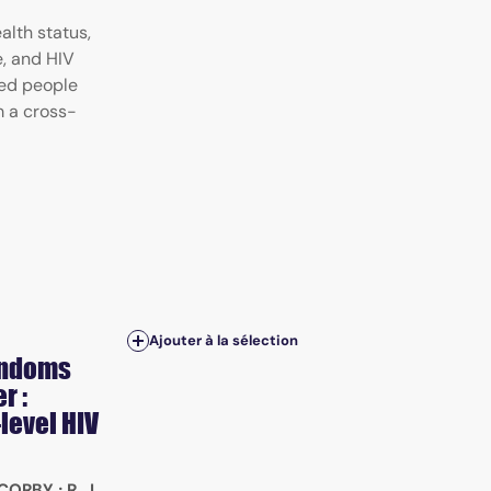
lth status,
e, and HIV
ed people
 a cross-
Ajouter à la sélection
condoms
r :
level HIV
 CORBY
;
R. J.