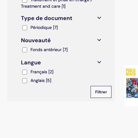
Treatment and care
[1]
Type de document
Périodique
Périodique
[7]
Nouveauté
Fonds antérieur
Fonds antérieur
[7]
Langue
Français
Français
[2]
Anglais
Anglais
[5]