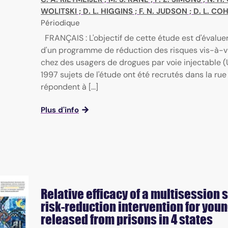
WOLITSKI
;
D. L. HIGGINS
;
F. N. JUDSON
;
D. L. CO
Périodique
FRANÇAIS : L'objectif de cette étude est d'évalue
d'un programme de réduction des risques vis-à-v
chez des usagers de drogues par voie injectable (
1997 sujets de l'étude ont été recrutés dans la rue
répondent à [...]
Plus d'info
Relative efficacy of a multisession 
risk-reduction intervention for you
released from prisons in 4 states