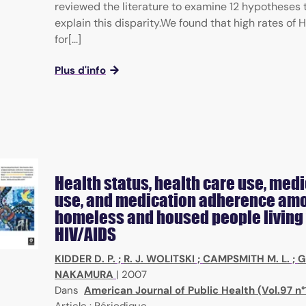
reviewed the literature to examine 12 hypotheses 
explain this disparity.We found that high rates of H
for[...]
Plus d'info
Health status, health care use, med
use, and medication adherence am
homeless and housed people living
HIV/AIDS
KIDDER D. P.
;
R. J. WOLITSKI
;
CAMPSMITH M. L.
;
G
NAKAMURA
|
2007
Dans
American Journal of Public Health (Vol.97 n°