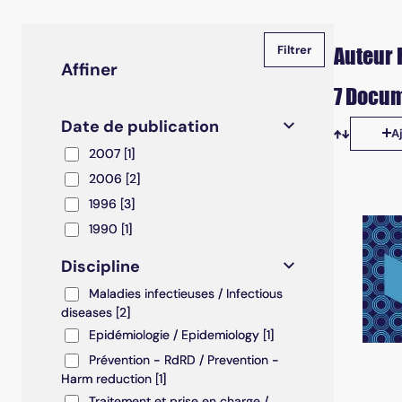
Auteur R
Affiner
7 Docum
Date de publication
A
Tris disp
2007
2007
[1]
2006
2006
[2]
1996
1996
[3]
1990
1990
[1]
Discipline
Maladies infectieuses / Infectious diseases
Maladies infectieuses / Infectious
diseases
[2]
Epidémiologie / Epidemiology
Epidémiologie / Epidemiology
[1]
Prévention - RdRD / Prevention - Harm reduction
Prévention - RdRD / Prevention -
Harm reduction
[1]
Traitement et prise en charge / Treatment and care
Traitement et prise en charge /