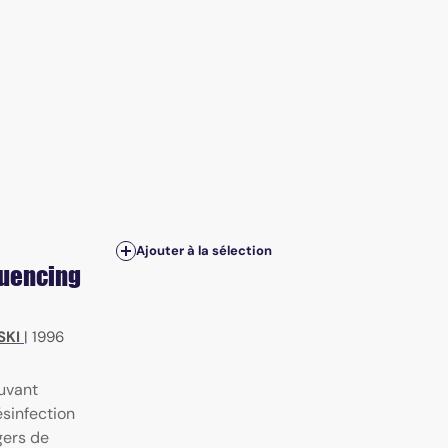
Ajouter à la sélection
luencing
SKI
|
1996
uvant
ésinfection
gers de