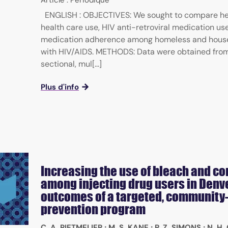
Article : Périodique
ENGLISH : OBJECTIVES: We sought to compare hea
health care use, HIV anti-retroviral medication us
medication adherence among homeless and hous
with HIV/AIDS. METHODS: Data were obtained from
sectional, mul[...]
Plus d'info
Increasing the use of bleach and 
among injecting drug users in Denve
outcomes of a targeted, community-
prevention program
C. A. RIETMEIJER
;
M. S. KANE
;
P. Z. SIMONS
;
N. H.