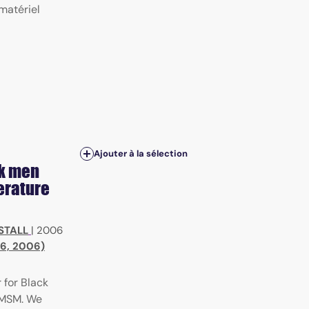
matériel
Ajouter à la sélection
ck men
terature
 STALL
|
2006
°6, 2006)
 for Black
 MSM. We