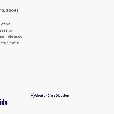
°10, 2006)
 of an
session
 men released
ears, were
Ajouter à la sélection
ids