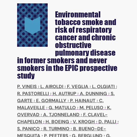
Environmental
tobacco smoke and
risk of respiratory
cancer and chronic
obstructive
pulmonary disease
in former smokers and never
smokers in the EPIC prospective
study
P. VINEIS
;
L. AIROLDI
;
F. VEGLIA
;
L. OLGIATI
;
R. PASTORELLI
;
H. AUTRUP
;
A. DUNNING
;
S.
GARTE
;
E. GORMALLY
;
P. HAINAUT
;
C.
MALAVEILLE
;
G. MATULLO
;
M. PELUSO
;
K.
OVERVAD
;
A. TJONNELAND
;
F. CLAVEL-
CHAPELON
;
H. BOEING
;
V. KROGH
;
D. PALLI
;
S. PANICO
;
R. TURMINO
;
B. BUENO-DE-
MESQUITA
;
P. PEETERS
;
G. BERGLUND
;
G.