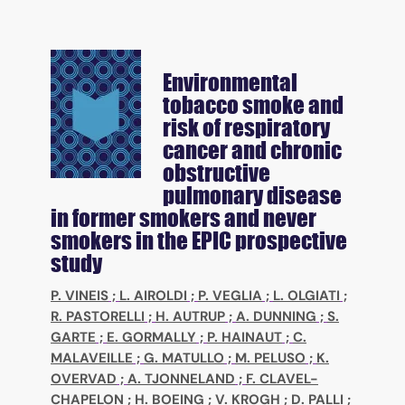
Environmental
tobacco smoke and
risk of respiratory
cancer and chronic
obstructive
pulmonary disease
in former smokers and never
smokers in the EPIC prospective
study
P. VINEIS
;
L. AIROLDI
;
P. VEGLIA
;
L. OLGIATI
;
R. PASTORELLI
;
H. AUTRUP
;
A. DUNNING
;
S.
GARTE
;
E. GORMALLY
;
P. HAINAUT
;
C.
MALAVEILLE
;
G. MATULLO
;
M. PELUSO
;
K.
OVERVAD
;
A. TJONNELAND
;
F. CLAVEL-
CHAPELON
;
H. BOEING
;
V. KROGH
;
D. PALLI
;