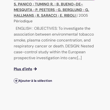
S. PANICO
;
TUMINO R.
;
B. BUENO-DE-
MESQUITA
;
P. PEETERS
;
G. BERGLUND
;
G.
HALLMANS
;
R. SARACCI
;
E. RIBOLI
|
2005
Périodique
ENGLISH : OBJECTIVES: To investigate the
association between environmental tobacco
smoke, plasma cotinine concentration, and
respiratory cancer or death. DESIGN: Nested
case-control study within the European
prospective investigation into canc[...]
Plus d'info
Ajouter à la sélection