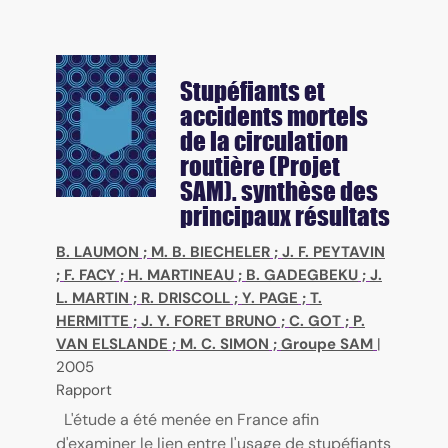
Stupéfiants et
accidents mortels
de la circulation
routière (Projet
SAM). synthèse des
principaux résultats
B. LAUMON
;
M. B. BIECHELER
;
J. F. PEYTAVIN
;
F. FACY
;
H. MARTINEAU
;
B. GADEGBEKU
;
J.
L. MARTIN
;
R. DRISCOLL
;
Y. PAGE
;
T.
HERMITTE
;
J. Y. FORET BRUNO
;
C. GOT
;
P.
VAN ELSLANDE
;
M. C. SIMON
;
Groupe SAM
|
2005
Rapport
L'étude a été menée en France afin
d'examiner le lien entre l'usage de stupéfiants