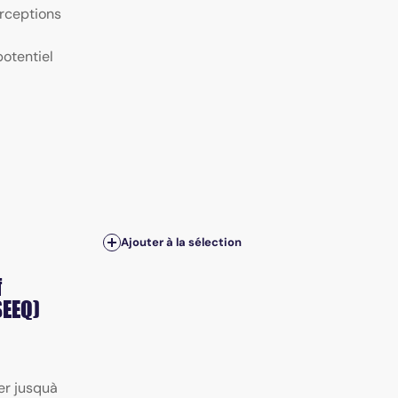
rceptions
potentiel
Ajouter à la sélection
f
SEEQ)
er jusquà