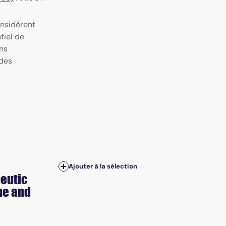
nsidèrent
tiel de
ns
 des
Ajouter à la sélection
peutic
ne and