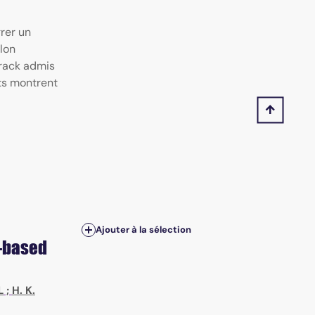
grer un
lon
crack admis
ts montrent
Ajouter à la sélection
n-based
L
;
H. K.