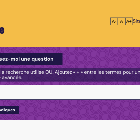
Si
Réduire le tex
Réinitialis
Agrandi
A-
A
A+
e
e
sez-moi une question
, la recherche utilise OU. Ajoutez « + » entre les termes pour 
e avancée.
odiques