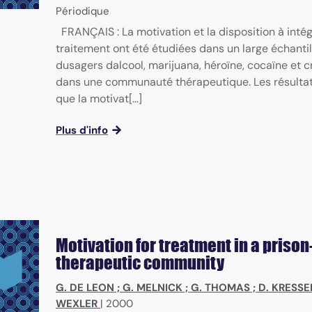
Périodique
FRANÇAIS : La motivation et la disposition à inté
traitement ont été étudiées dans un large échantil
dusagers dalcool, marijuana, héroïne, cocaïne et 
dans une communauté thérapeutique. Les résulta
que la motivat[...]
Plus d'info
Motivation for treatment in a priso
therapeutic community
G. DE LEON
;
G. MELNICK
;
G. THOMAS
;
D. KRESSE
WEXLER
|
2000