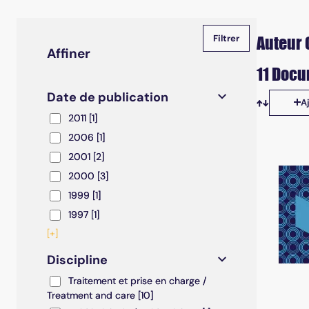
Auteur 
Affiner
11 Docu
Date de publication
A
Tris disp
2011
2011
[1]
2006
2006
[1]
2001
2001
[2]
2000
2000
[3]
1999
1999
[1]
1997
1997
[1]
[+]
Discipline
Traitement et prise en charge / Treatment and care
Traitement et prise en charge /
Treatment and care
[10]