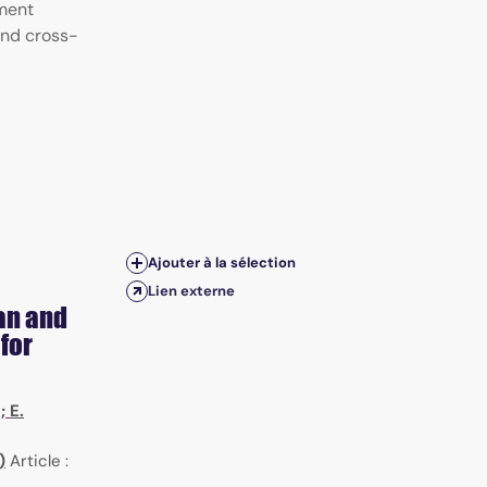
tment
and cross-
Ajouter à la sélection
Lien externe
an and
for
;
E.
)
Article :