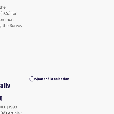
ther
(TCs) for
a common
g the Survey
Ajouter à la sélection
ally
t
ILL
|
1993
993)
Article :