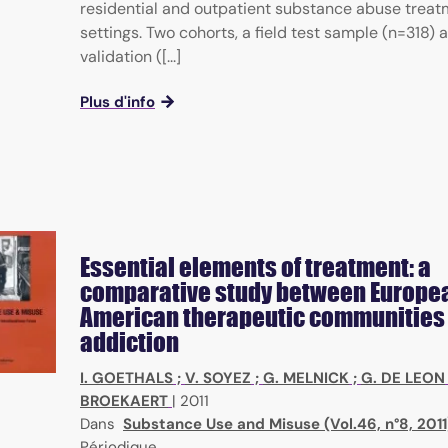
residential and outpatient substance abuse trea
settings. Two cohorts, a field test sample (n=318) 
validation ([...]
Plus d'info
Essential elements of treatment: a
comparative study between Europe
American therapeutic communities 
addiction
I. GOETHALS
;
V. SOYEZ
;
G. MELNICK
;
G. DE LEON
BROEKAERT
|
2011
Dans
Substance Use and Misuse (Vol.46, n°8, 2011
Périodique