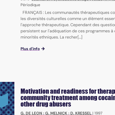
Périodique
FRANÇAIS : Les communautés thérapeutiques co
les diversités culturelles comme un élément essen
l'approche thérapeutique. Cependant des questio
persistent sur l'adéquation de ces programmes à
minorités ethniques. La recher[...]
Plus d'info
Motivation and readiness for thera
community treatment among cocai
other drug abusers
G. DE LEON
;
G. MELNICK
;
D. KRESSEL
|
1997