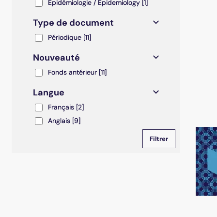
Epidémiologie / Epidemiology
Epidémiologie / Epidemiology
[1]
Type de document
Périodique
Périodique
[11]
Nouveauté
Fonds antérieur
Fonds antérieur
[11]
Langue
Français
Français
[2]
Anglais
Anglais
[9]