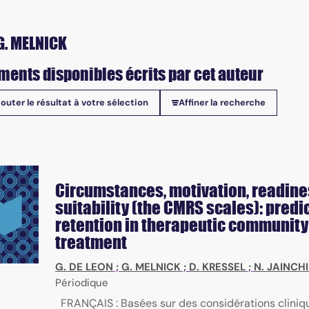
G. MELNICK
ments disponibles écrits par cet auteur
jouter le résultat à votre sélection
Affiner la recherche
onibles
Circumstances, motivation, readine
suitability (the CMRS scales): predi
retention in therapeutic community
treatment
G. DE LEON
;
G. MELNICK
;
D. KRESSEL
;
N. JAINCHI
Périodique
FRANÇAIS : Basées sur des considérations cliniq