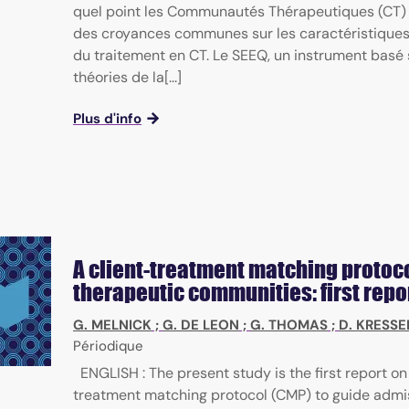
quel point les Communautés Thérapeutiques (CT)
des croyances communes sur les caractéristiques
du traitement en CT. Le SEEQ, un instrument basé 
théories de la[...]
Plus d'info
A client-treatment matching protoco
therapeutic communities: first repo
G. MELNICK
;
G. DE LEON
;
G. THOMAS
;
D. KRESSE
Périodique
ENGLISH : The present study is the first report on
treatment matching protocol (CMP) to guide admi