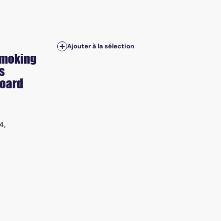
Ajouter à la sélection
 smoking
s
board
4,