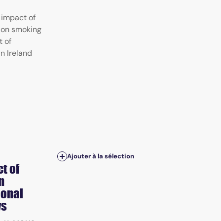
 impact of
 on smoking
t of
n Ireland
Ajouter à la sélection
t of
n
ional
ys