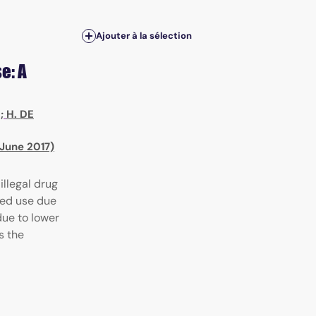
Ajouter à la sélection
e: A
;
H. DE
 June 2017)
llegal drug
sed use due
due to lower
s the