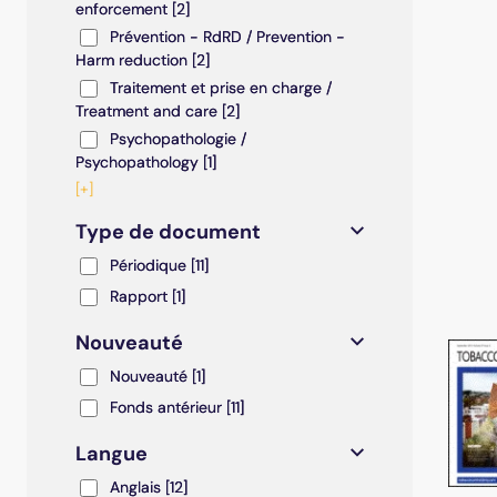
enforcement
[2]
Prévention - RdRD / Prevention - Harm reduction
Prévention - RdRD / Prevention -
Harm reduction
[2]
Traitement et prise en charge / Treatment and care
Traitement et prise en charge /
Treatment and care
[2]
Psychopathologie / Psychopathology
Psychopathologie /
Psychopathology
[1]
[+]
Type de document
Périodique
Périodique
[11]
Rapport
Rapport
[1]
Nouveauté
Nouveauté
Nouveauté
[1]
Fonds antérieur
Fonds antérieur
[11]
Langue
Anglais
Anglais
[12]