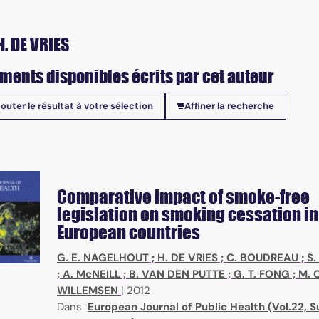
H. DE VRIES
ments disponibles écrits par cet auteur
jouter le résultat à votre sélection
Affiner la recherche
onibles
Comparative impact of smoke-free
legislation on smoking cessation in
European countries
G. E. NAGELHOUT
;
H. DE VRIES
;
C. BOUDREAU
;
S
;
A. McNEILL
;
B. VAN DEN PUTTE
;
G. T. FONG
;
M. C
WILLEMSEN
|
2012
Dans
European Journal of Public Health (Vol.22, Su