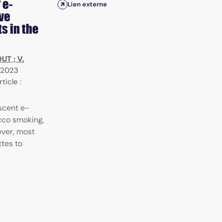
 e-
Lien externe
ve
s in the
OUT
;
V.
2023
rticle :
scent e-
cco smoking,
ever, most
tes to