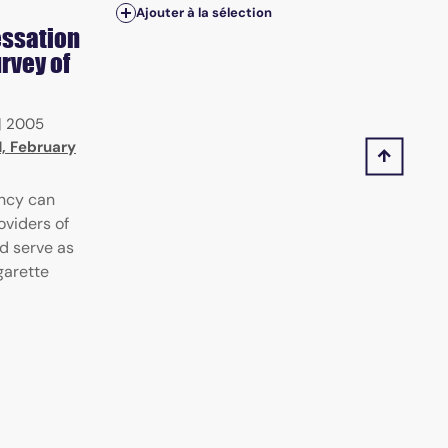
Ajouter à la sélection
essation
urvey of
|
2005
1, February
ncy can
viders of
d serve as
garette