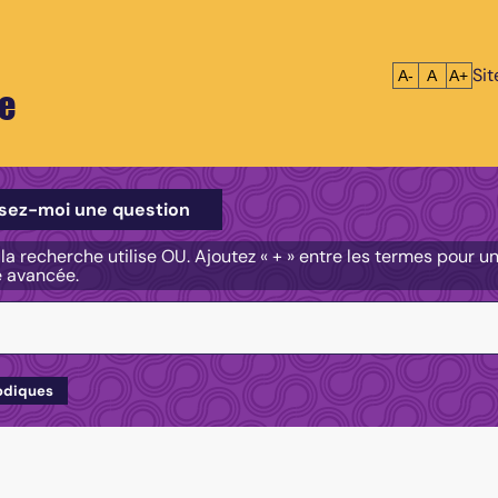
Si
Réduire le tex
Réinitialis
Agrandi
A-
A
A+
e
e
sez-moi une question
, la recherche utilise OU. Ajoutez « + » entre les termes pour 
e avancée.
odiques