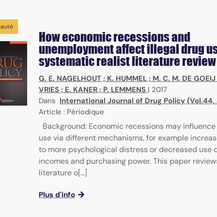
auté
How economic recessions and
unemployment affect illegal drug us
systematic realist literature review
G. E. NAGELHOUT
;
K. HUMMEL
;
M. C. M. DE GOEIJ
VRIES
;
E. KANER
;
P. LEMMENS
|
2017
Dans
International Journal of Drug Policy (Vol.44,
Article : Périodique
Background: Economic recessions may influence i
use via different mechanisms, for example increa
to more psychological distress or decreased use 
incomes and purchasing power. This paper review
literature o[...]
Plus d'info