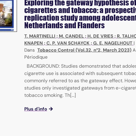
Exploring the gateway hypothesis of
cigarettes and tobacco: a prospecti
replication study among adolescent
Netherlands and Flanders
T. MARTINELLI
;
M. CANDEL
;
H. DE VRIES
;
R. TALH
KNAPEN
;
C. P. VAN SCHAYCK
;
G. E. NAGELHOUT
|
Dans
Tobacco Control (Vol.32, n°2, March 2023)
A
Périodique
BACKGROUND: Studies demonstrated that adole
cigarette use is associated with subsequent toba
commonly referred to as the gateway effect. How
studies only investigated gateways from e-cigaret
tobacco smoking. Th[...]
Plus d'info