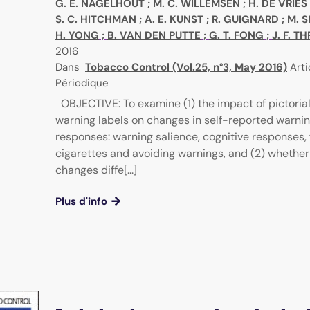
G. E. NAGELHOUT
;
M. C. WILLEMSEN
;
H. DE VRIES
S. C. HITCHMAN
;
A. E. KUNST
;
R. GUIGNARD
;
M. 
H. YONG
;
B. VAN DEN PUTTE
;
G. T. FONG
;
J. F. T
2016
Dans
Tobacco Control (Vol.25, n°3, May 2016)
Arti
Périodique
OBJECTIVE: To examine (1) the impact of pictorial
warning labels on changes in self-reported warnin
responses: warning salience, cognitive responses,
cigarettes and avoiding warnings, and (2) whether
changes diffe[...]
Plus d'info