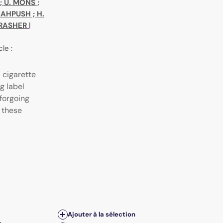
;
U. MONS
;
SIAHPUSH
;
H.
HRASHER
|
cle :
 cigarette
g label
 forgoing
 these
Ajouter à la sélection