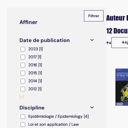
Auteur 
Affiner
12 Docu
Date de publication
A
Tris disp
2023
2023
[1]
2017
2017
[1]
2016
2016
[1]
2015
2015
[1]
2014
2014
[1]
2012
2012
[1]
[+]
Discipline
Epidémiologie / Epidemiology
Epidémiologie / Epidemiology
[4]
Loi et son application / Law enforcement
Loi et son application / Law