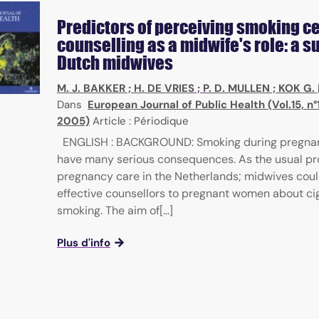
Predictors of perceiving smoking c
counselling as a midwife's role: a s
Dutch midwives
M. J. BAKKER
;
H. DE VRIES
;
P. D. MULLEN
;
KOK G.
Dans
European Journal of Public Health (Vol.15, n°
2005)
Article : Périodique
ENGLISH : BACKGROUND: Smoking during pregna
have many serious consequences. As the usual pro
pregnancy care in the Netherlands; midwives coul
effective counsellors to pregnant women about ci
smoking. The aim of[...]
Plus d'info