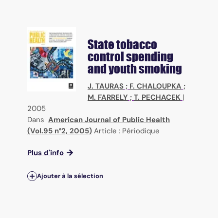
State tobacco
control spending
and youth smoking
J. TAURAS
;
F. CHALOUPKA
;
M. FARRELY
;
T. PECHACEK
|
2005
Dans
American Journal of Public Health
(Vol.95 n°2, 2005)
Article : Périodique
Plus d'info
Ajouter à la sélection