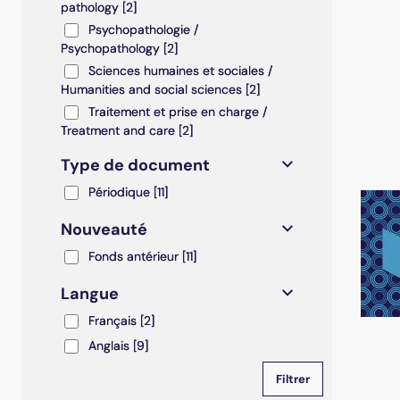
pathology
[2]
Psychopathologie / Psychopathology
Psychopathologie /
Psychopathology
[2]
Sciences humaines et sociales / Humanities and soc
Sciences humaines et sociales /
Humanities and social sciences
[2]
Traitement et prise en charge / Treatment and care
Traitement et prise en charge /
Treatment and care
[2]
Type de document
Périodique
Périodique
[11]
Nouveauté
Fonds antérieur
Fonds antérieur
[11]
Langue
Français
Français
[2]
Anglais
Anglais
[9]