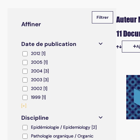
Auteur 
Affiner
11 Docu
Date de publication
A
Tris disp
2012
2012
[1]
2005
2005
[1]
2004
2004
[3]
2003
2003
[3]
2002
2002
[1]
1999
1999
[1]
[+]
Discipline
Epidémiologie / Epidemiology
Epidémiologie / Epidemiology
[2]
Pathologie organique / Organic pathology
Pathologie organique / Organic