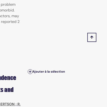
 problem
omorbid.
factors, may
e reported 2
Ajouter à la sélection
endence
ts and
LBERTSON
;
R.