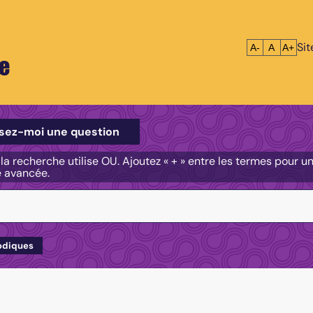
Si
Réduire le tex
Réinitialis
Agrandi
A-
A
A+
e
e
sez-moi une question
, la recherche utilise OU. Ajoutez « + » entre les termes pour 
e avancée.
odiques