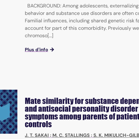
BACKGROUND: Among adolescents, externalizing
behavior and substance use disorders are often c
Familial influences, including shared genetic risk 
account for part of this comorbidity. Previously w
chromoso[...]
Plus d'info
Mate similarity for substance dep
and antisocial personality disorder
symptoms among parents of patien
controls
J. T. SAKAI
;
M. C. STALLINGS
;
S. K. MIKULICH-GI