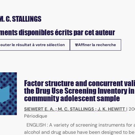
M. C. STALLINGS
ments disponibles écrits par cet auteur
jouter le résultat à votre sélection
Affiner la recherche
onibles
Factor structure and concurrent vali
the Drug Use Screening Inventory in
community adolescent sample
SIEWERT E. A.
;
M. C. STALLINGS
;
J. K. HEWITT
|
20
Périodique
ENGLISH : A variety of screening instruments for
alcohol and drug abuse have been designed to be