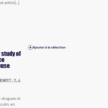
 within[...]
Ajouter à la sélection
 study of
ce
buse
 HEWITT
;
T. J.
e drogues et
ulin, en