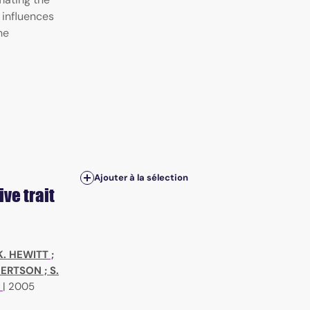
 influences
he
Ajouter à la sélection
ve trait
 K. HEWITT
;
LBERTSON
;
S.
|
2005