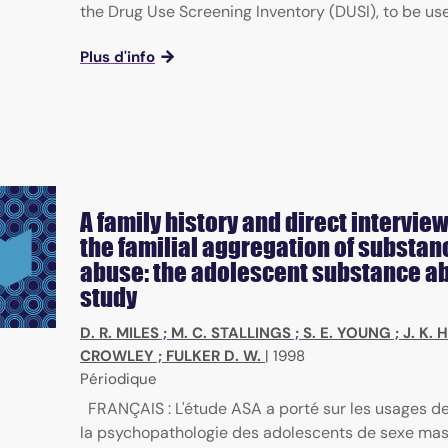
the Drug Use Screening Inventory (DUSI), to be used
Plus d'info
A family history and direct interview
the familial aggregation of substan
abuse: the adolescent substance a
study
D. R. MILES
;
M. C. STALLINGS
;
S. E. YOUNG
;
J. K.
CROWLEY
;
FULKER D. W.
|
1998
Périodique
FRANÇAIS : L'étude ASA a porté sur les usages d
la psychopathologie des adolescents de sexe masc