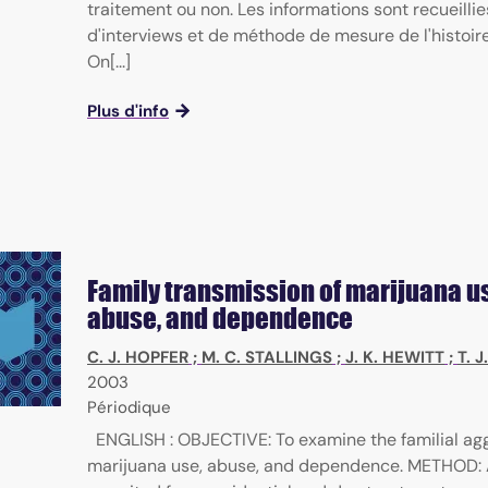
traitement ou non. Les informations sont recueillie
d'interviews et de méthode de mesure de l'histoire 
On[...]
Plus d'info
Family transmission of marijuana u
abuse, and dependence
C. J. HOPFER
;
M. C. STALLINGS
;
J. K. HEWITT
;
T. 
2003
Périodique
ENGLISH : OBJECTIVE: To examine the familial ag
marijuana use, abuse, and dependence. METHOD: