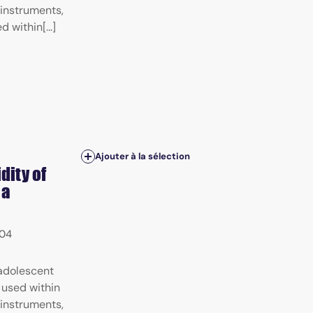
 instruments,
 within[...]
Ajouter à la sélection
dity of
 a
04
 adolescent
 used within
 instruments,