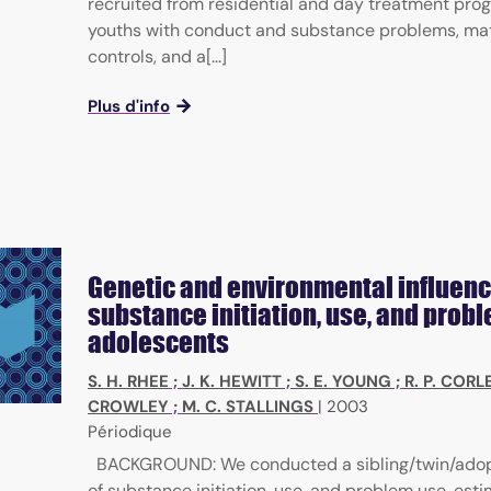
recruited from residential and day treatment pro
youths with conduct and substance problems, m
controls, and a[...]
Plus d'info
Genetic and environmental influen
substance initiation, use, and probl
adolescents
S. H. RHEE
;
J. K. HEWITT
;
S. E. YOUNG
;
R. P. CORL
CROWLEY
;
M. C. STALLINGS
|
2003
Périodique
BACKGROUND: We conducted a sibling/twin/adop
of substance initiation, use, and problem use, esti