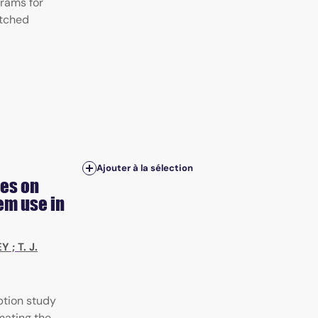
grams for
atched
Ajouter à la sélection
ces on
em use in
EY
;
T. J.
tion study
mating the