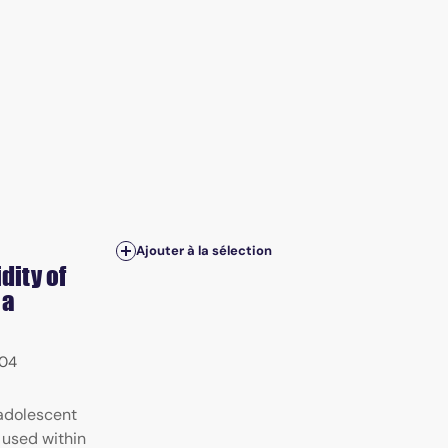
Ajouter à la sélection
dity of
 a
04
 adolescent
 used within